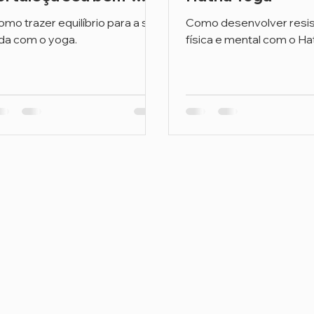
star emocional,
mo trazer equilíbrio para a sua
Como desenvolver resis
ental e físico
ida com o yoga.
física e mental com o H