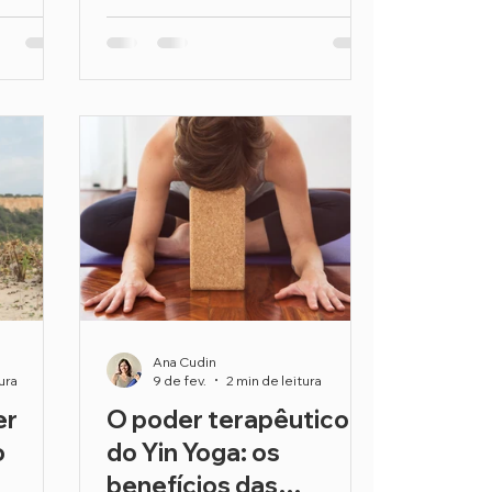
Ana Cudin
ura
9 de fev.
2 min de leitura
er
O poder terapêutico
o
do Yin Yoga: os
benefícios das