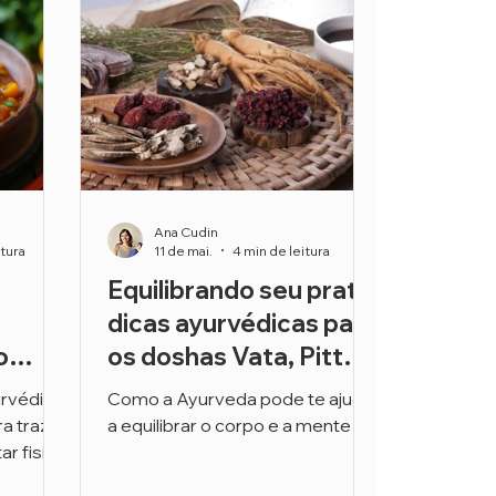
Ana Cudin
itura
11 de mai.
4 min de leitura
Equilibrando seu prato:
dicas ayurvédicas para
o
os doshas Vata, Pitta e
ibrar
Kapha
rvédica
Como a Ayurveda pode te ajudar
a trazer
a equilibrar o corpo e a mente
ar fisico