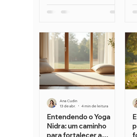
Ana Cudin
13 de abr.
4 min de leitura
Entendendo o Yoga
E
Nidra: um caminho
p
para fortalecer a
f