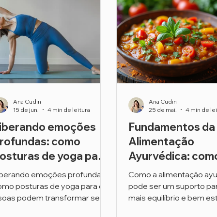
Ana Cudin
Ana Cudin
15 de jun.
4 min de leitura
25 de mai.
4 min de le
iberando emoções
Fundamentos da
rofundas: como
Alimentação
osturas de yoga para
Ayurvédica: com
 psoas podem
comer para equil
iberando emoções profundas:
Como a alimentação ayu
ransformar seu bem-
corpo e mente
omo posturas de yoga para o
pode ser um suporto par
star emocional
soas podem transformar seu
mais equilíbrio e bem est
em-estar emocional
e mental.