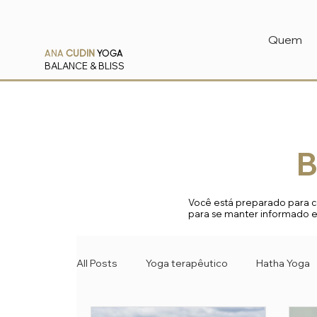
Quem
ANA
CUDIN
YOGA
BALANCE & BLISS
B
Você está preparado para co
para se manter informado 
All Posts
Yoga terapêutico
Hatha Yoga