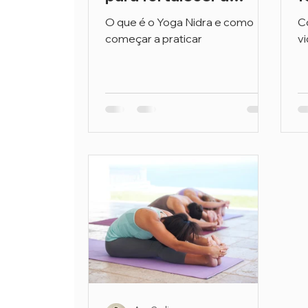
saúde mental e
e
O que é o Yoga Nidra e como
Co
encontrar a paz
m
começar a praticar
v
interior