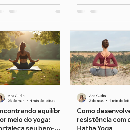
Ana Cudin
Ana Cudin
23 de mar.
4 min de leitura
2 de mar.
4 min de leit
ncontrando equilíbrio
Como desenvolv
or meio do yoga:
resistência com 
ortaleça seu bem-
Hatha Yoga