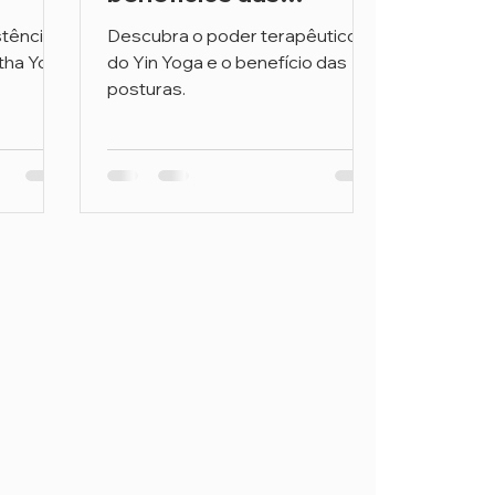
posturas mantidas por
tência
Descubra o poder terapêutico
mais tempo
atha Yoga
do Yin Yoga e o benefício das
posturas.