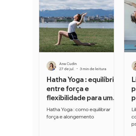
Pranayama
Ayurveda
Ana Cudin
27 de jul.
3 min de leitura
Hatha Yoga : equilíbrio
L
entre força e
p
flexibilidade para uma
p
prática harmoniosa
o
Hatha Yoga : como equilibrar
L
t
força e alongemento
c
e
p
b