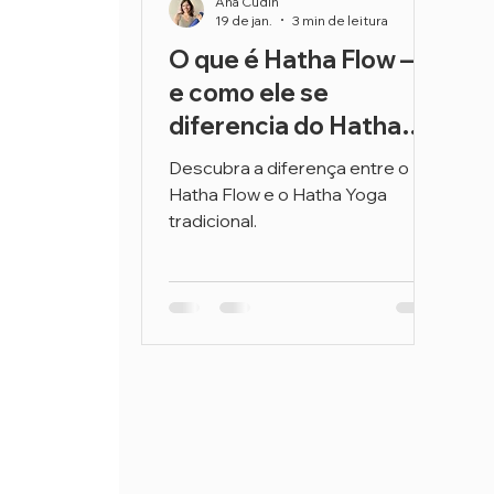
Ana Cudin
19 de jan.
3 min de leitura
O que é Hatha Flow —
e como ele se
diferencia do Hatha
Yoga tradicional?
Descubra a diferença entre o
Hatha Flow e o Hatha Yoga
tradicional.