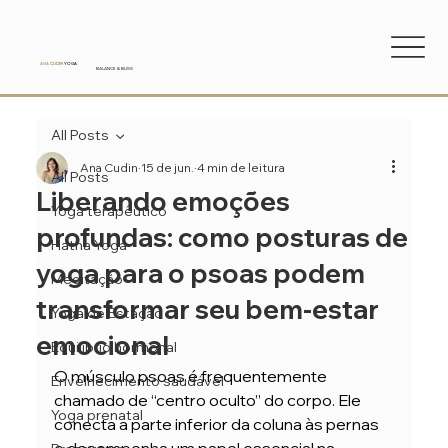
ANA
CUDIN
YOGA
BALANCE & BLISS
All Posts
Ana Cudin
15 de jun.
4 min de leitura
All Posts
Liberando emoções
Yoga terapêutico
profundas: como posturas de
Hatha Yoga
yoga para o psoas podem
Meditação
transformar seu bem-estar
Yoga de Estação
emocional
Equilíbrio hormonal
O músculo psoas é frequentemente 
Envelhecimento saudável
chamado de “centro oculto” do corpo. Ele 
Yoga prenatal
conecta a parte inferior da coluna às pernas 