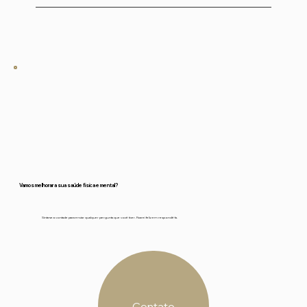
Em francês. Posso traduzir para o inglês ou
português enquanto fazemos as asanas, mas
o Yoga Nidra é totalmente em francês.
Vamos melhorar a sua saúde física e mental?
Sinta-se a vontade para enviar qualquer pergunta que você tiver. Ficarei feliz em respondê-la.
Contato