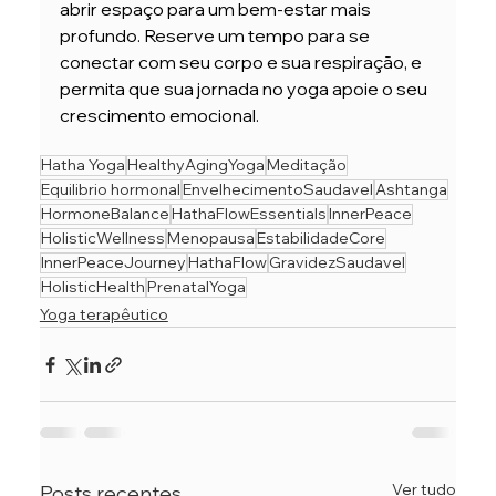
abrir espaço para um bem-estar mais 
profundo. Reserve um tempo para se 
conectar com seu corpo e sua respiração, e 
permita que sua jornada no yoga apoie o seu 
crescimento emocional.
Hatha Yoga
HealthyAgingYoga
Meditação
Equilibrio hormonal
EnvelhecimentoSaudavel
Ashtanga
HormoneBalance
HathaFlowEssentials
InnerPeace
HolisticWellness
Menopausa
EstabilidadeCore
InnerPeaceJourney
HathaFlow
GravidezSaudavel
HolisticHealth
PrenatalYoga
Yoga terapêutico
Ver tudo
Posts recentes