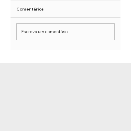
Comentários
Escreva um comentário
Principais Kriyas do Yoga: Purificando
o Corpo e Energizando a Mente