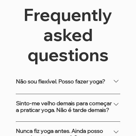
Frequently
asked
questions
Não sou flexível. Posso fazer yoga?
Sim, com certeza! Qualquer um pode fazer
yoga, independentemente da sua
Sinto-me velho demais para começar
a praticar yoga. Não é tarde demais?
flexibilidade. As aulas de yoga são projetadas
para acomodar as habilidades de todos, com
Nunca é tarde para começar a praticar yoga.
posturas e variações que se adaptam ao seu
Não importa sua idade, o mais importante é
Nunca fiz yoga antes. Ainda posso
nível. Você não precisa ser flexível para