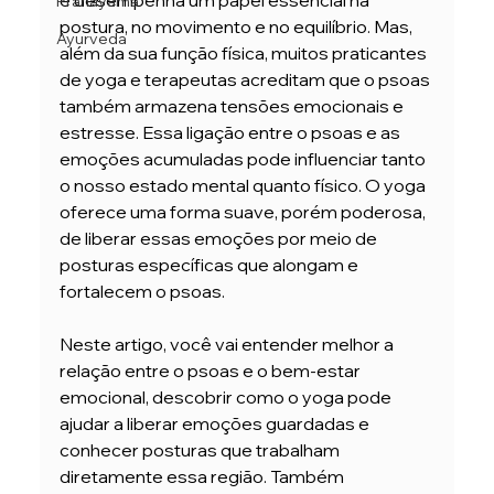
e desempenha um papel essencial na 
Pranayama
postura, no movimento e no equilíbrio. Mas, 
Ayurveda
além da sua função física, muitos praticantes 
de yoga e terapeutas acreditam que o psoas 
também armazena tensões emocionais e 
estresse. Essa ligação entre o psoas e as 
emoções acumuladas pode influenciar tanto 
o nosso estado mental quanto físico. O yoga 
oferece uma forma suave, porém poderosa, 
de liberar essas emoções por meio de 
posturas específicas que alongam e 
fortalecem o psoas.
Neste artigo, você vai entender melhor a 
relação entre o psoas e o bem-estar 
emocional, descobrir como o yoga pode 
ajudar a liberar emoções guardadas e 
conhecer posturas que trabalham 
diretamente essa região. Também 