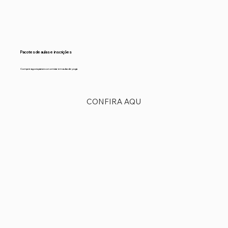
Pacotes de aulas e inscrições
Compre agora para economizar em aulas de yoga
CONFIRA AQU