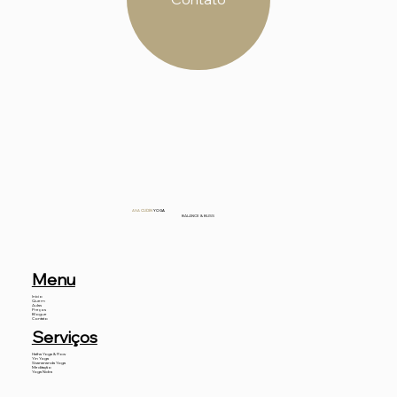
ANA
CUDIN
YOGA
BALANCE & BLISS
Menu
Início
Quem
Aulas
Preços
Blogue
Contato
Serviços
Hatha Yoga & Flow
Yin Yoga
Sivanananda Yoga
Meditação
Yoga Nidra