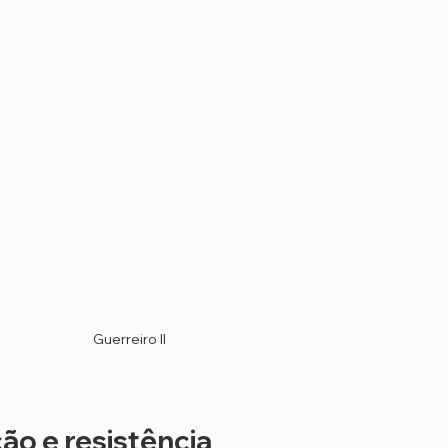
Guerreiro II
ão e 
resistência