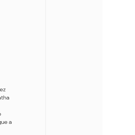
ez 
atha 
 
ue a 