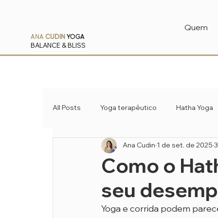
Quem
ANA
CUDIN
YOGA
BALANCE & BLISS
All Posts
Yoga terapêutico
Hatha Yoga
Ana Cudin
1 de set. de 2025
3
Pranayama
Ayurveda
Como o Hath
seu desempe
Yoga e corrida podem parece