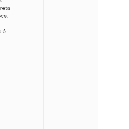
s 
reta 
oce.
 é 