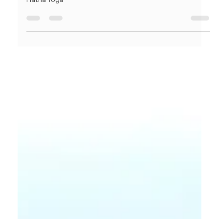
Ana Cudin
2 de mar.
4 min de leitura
Como desenvolver resistência com
o Hatha Yoga
Como desenvolver resistência física e mental com o
Hatha Yoga