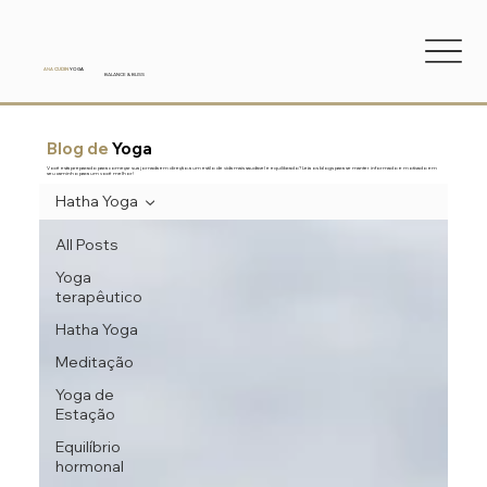
ANA
CUDIN
YOGA
BALANCE & BLISS
Blog de
Yoga
Você está preparado para começar sua jornada em direção a um estilo de vida mais saudável e equilibrado? Leia os blogs para se manter informado e motivado em
seu caminho para um você melhor!
Hatha Yoga
All Posts
Yoga
terapêutico
Hatha Yoga
Meditação
Yoga de
Estação
Equilíbrio
hormonal