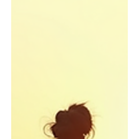
Ana Cudin
8 de dez. de 2025
3 min de leitura
Principais Kriyas do Yoga:
Purificando o Corpo e Energizando
a Mente
Os principais kriyas do yoga, seus benefícios e como
começar a praticar.