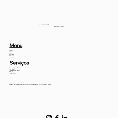
ANA
CUDIN
YOGA
BALANCE & BLISS
Menu
Início
Quem
Aulas
Preços
Blogue
Contato
Serviços
Hatha Yoga & Flow
Yin Yoga
Sivanananda Yoga
Meditação
Yoga Nidra
Espace de quartier Soubeyran, Rue Soubeyran 10, 1203 Genebra, Suíça