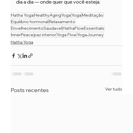
dia a dia — onde quer que você esteja.
Hatha Yoga
HealthyAgingYoga
Yoga
Meditação
Equilibrio hormonal
Relaxamento
EnvelhecimentoSaudavel
HathaFlowEssentials
InnerPeace
paz interior
Yoga Flow
YogaJourney
Hatha Yoga
Ver tudo
Posts recentes