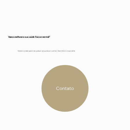
Vamos melhorar a sua saúde física e mental?
Sinta-se a vontade para enviar qualquer pergunta que você tiver. Ficarei feliz em respondê-la.
Contato