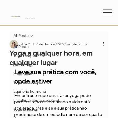
ANA
CUDIN
YOGA
BALANCE & BLISS
All Posts
Ana Cudin
1 de dez. de 2025
3 min de leitura
All Posts
Yoga a qualquer hora, em
Yoga terapêutico
qualquer lugar
Hatha Yoga
Leve sua prática com você, 
Meditação
onde estiver
Yoga de Estação
Equilíbrio hormonal
Encontrar tempo para fazer yoga pode 
Envelhecimento saudável
parecer impossível quando a vida está 
acelerada. Mas e se a sua prática não 
Yoga prenatal
precisasse de um estúdio nem de um quarto 