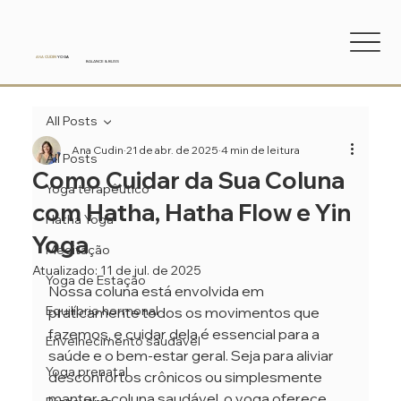
ANA
CUDIN
YOGA
BALANCE & BLISS
All Posts
Ana Cudin
21 de abr. de 2025
4 min de leitura
All Posts
Como Cuidar da Sua Coluna
Yoga terapêutico
com Hatha, Hatha Flow e Yin
Hatha Yoga
Yoga
Meditação
Atualizado:
11 de jul. de 2025
Yoga de Estação
Nossa coluna está envolvida em 
Equilíbrio hormonal
praticamente todos os movimentos que 
fazemos, e cuidar dela é essencial para a 
Envelhecimento saudável
saúde e o bem-estar geral. Seja para aliviar 
Yoga prenatal
desconfortos crônicos ou simplesmente 
manter a coluna saudável, o yoga oferece 