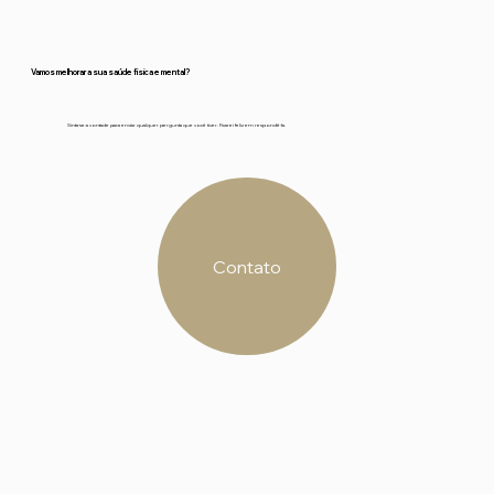
Vamos melhorar a sua saúde física e mental?
Sinta-se a vontade para enviar qualquer pergunta que você tiver. Ficarei feliz em respondê-la.
Contato