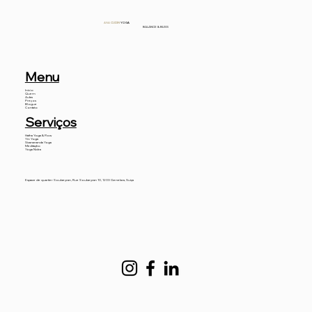
ANA
CUDIN
YOGA
BALANCE & BLISS
Menu
Início
Quem
Aulas
Preços
Blogue
Contato
Serviços
Hatha Yoga & Flow
Yin Yoga
Sivanananda Yoga
Meditação
Yoga Nidra
Espace de quartier Soubeyran, Rue Soubeyran 10, 1203 Genebra, Suíça