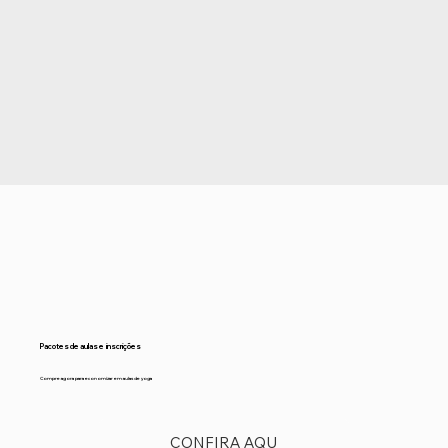
Pacotes de aulas e inscrições
Compre agora para economizar em aulas de yoga
CONFIRA AQU