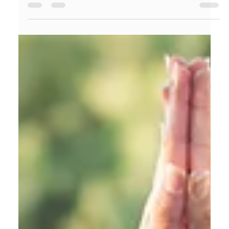
Ana Cudin
10 de nov. de 2025
2 min de leitura
Meditação para mentes agitadas:
como encontrar calma no meio da
correria
Como meditar e acalmar os pensamentos no meio da
correria