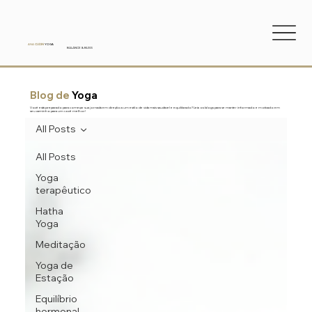
ANA
CUDIN
YOGA
BALANCE & BLISS
Blog de
Yoga
Você está preparado para começar sua jornada em direção a um estilo de vida mais saudável e equilibrado? Leia os blogs para se manter informado e motivado em
seu caminho para um você melhor!
All Posts
All Posts
Yoga
terapêutico
Hatha
Yoga
Meditação
Yoga de
Estação
Equilíbrio
hormonal