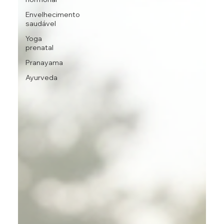
Envelhecimento
saudável
Yoga
prenatal
Pranayama
Ayurveda