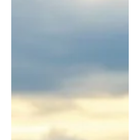
mantidas por mais tempo
Descubra o poder terapêutico do Yin Yoga e o benefício
das posturas.