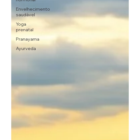
Envelhecimento
saudável
Yoga
prenatal
Pranayama
Ayurveda