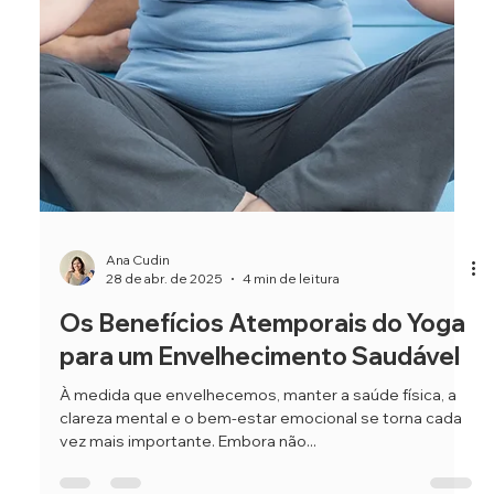
Ana Cudin
5 de mai. de 2025
4 min de leitura
O Papel do Pranayama no Hatha
Yoga: Transformando Sua Prática
de Yoga
Pranayama, frequentemente chamado de “ciência da
respiração”, é uma pedra fundamental do Hatha Yoga,
servindo como uma ponte poderosa...