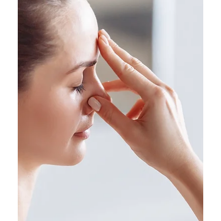
Ana Cudin
9 de jun. de 2025
3 min de leitura
A Profunda Conexão entre Hatha
Yoga e Ayurveda: Uma União pela
Harmonia do Corpo e da Mente
Hatha Yoga e Ayurveda, duas tradições milenares