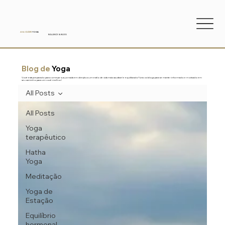
ANA
CUDIN
YOGA
BALANCE & BLISS
Blog de
Yoga
Você está preparado para começar sua jornada em direção a um estilo de vida mais saudável e equilibrado? Leia os blogs para se manter informado e motivado em
seu caminho para um você melhor!
All Posts
All Posts
Yoga
terapêutico
Hatha
Yoga
Meditação
Yoga de
Estação
Equilíbrio
hormonal