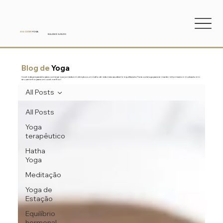
ANA
CUDIN
YOGA
BALANCE & BLISS
Blog de
Yoga
Você está preparado para começar sua jornada em direção a um estilo de vida mais saudável e equilibrado? Leia os blogs para se manter informado e motivado em
seu caminho para um você melhor!
All Posts
All Posts
Yoga
terapêutico
Hatha
Yoga
Meditação
Yoga de
Estação
Equilíbrio
hormonal