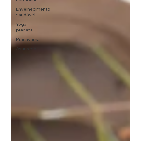
Envelhecimento
saudável
Yoga
prenatal
Pranayama
Ayurveda