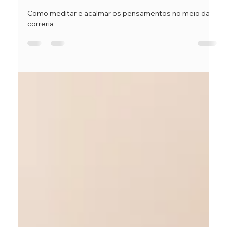
Ana Cudin
10 de nov. de 2025
2 min de leitura
Meditação para mentes agitadas:
como encontrar calma no meio da
correria
Como meditar e acalmar os pensamentos no meio da
correria