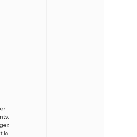
er 
ts, 
agez 
 le 