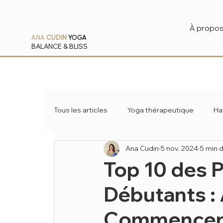
À propo
ANA
CUDIN
YOGA
BALANCE & BLISS
Tous les articles
Yoga thérapeutique
Ha
Ana Cudin
5 nov. 2024
5 min d
Pranayama
Ayurveda
Top 10 des 
Débutants :
Commencer u