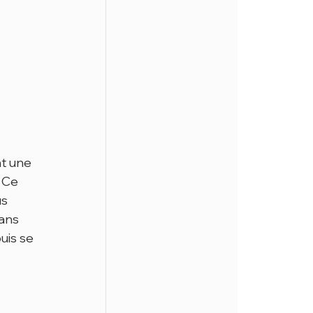
t une 
 Ce 
s 
ans 
uis se 