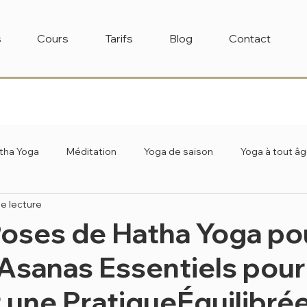
s
Cours
Tarifs
Blog
Contact
tha Yoga
Méditation
Yoga de saison
Yoga à tout â
e lecture
Poses de Hatha Yoga po
 Asanas Essentiels pour
ne PratiqueÉquilibré