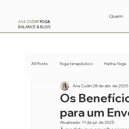
Quem
ANA
CUDIN
YOGA
BALANCE & BLISS
All Posts
Yoga terapêutico
Hatha Yoga
Ana Cudin
28 de abr. de 2025
Pranayama
Ayurveda
Os Benefíci
para um Env
Atualizado:
11 de jul. de 2025