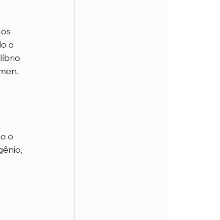
 os 
o o 
íbrio 
ômen.
o o 
ênio, 