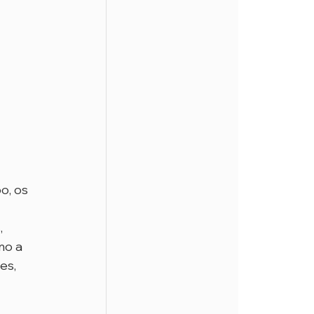
o, os 
 
o a 
es, 