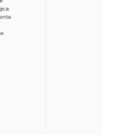
r 
ica 
enta 
e 