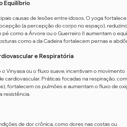
 Equilíbrio
pais causas de lesões entre idosos. O yoga fortalece
ocepção (a percepção do corpo no espaço), reduzind
 pé como a Árvore ou o Guerreiro II aumentam o equil
posturas como a da Cadeira fortalecem pernas e abd
diovascular e Respiratória 
 o Vinyasa ou o fluxo suave, incentivam o movimento 
 cardiovascular. Práticas focadas na respiração, com
), fortalecem os pulmões e aumentam o fluxo de oxig
a resistência.
dições de dor crônica, como dores nas costas ou 