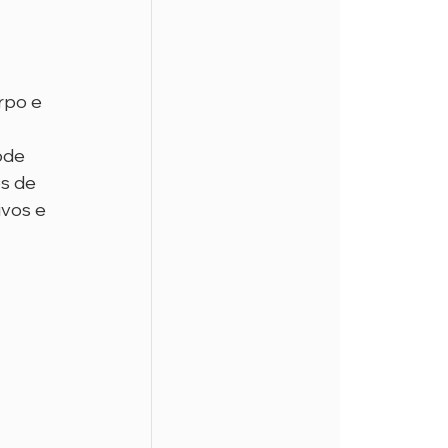
rpo e 
ode 
s de 
vos e 