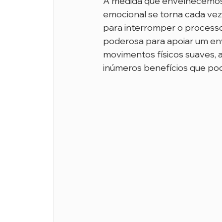
À medida que envelhecemos, 
emocional se torna cada vez
para interromper o process
poderosa para apoiar um en
movimentos físicos suaves, a
inúmeros benefícios que pod