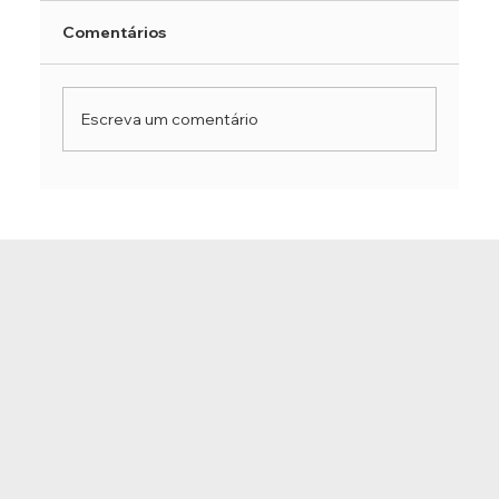
Comentários
Escreva um comentário
Práticas suaves de yoga para a saúde
e flexibilidade das articulações