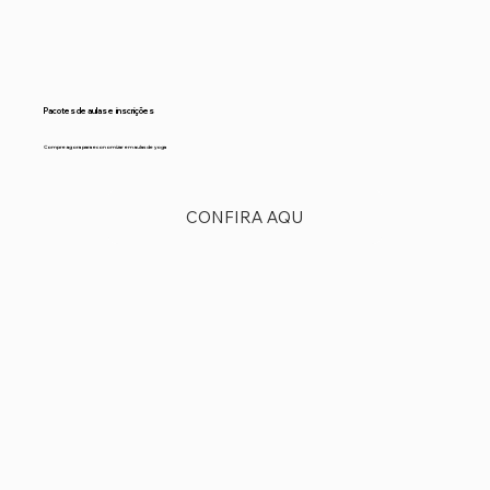
Pacotes de aulas e inscrições
Compre agora para economizar em aulas de yoga
CONFIRA AQU