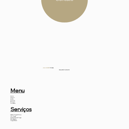
ANA
CUDIN
YOGA
BALANCE & BLISS
Menu
Início
Quem
Aulas
Preços
Blogue
Contato
Serviços
Hatha Yoga & Flow
Yin Yoga
Sivanananda Yoga
Meditação
Yoga Nidra