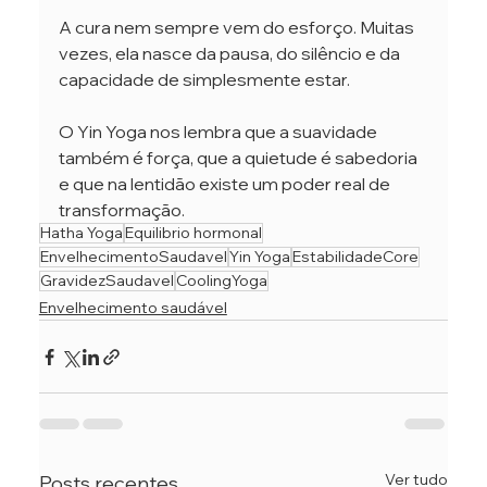
A cura nem sempre vem do esforço. Muitas 
vezes, ela nasce da pausa, do silêncio e da 
capacidade de simplesmente estar.
O Yin Yoga nos lembra que a suavidade 
também é força, que a quietude é sabedoria 
e que na lentidão existe um poder real de 
transformação.
Hatha Yoga
Equilibrio hormonal
EnvelhecimentoSaudavel
Yin Yoga
EstabilidadeCore
GravidezSaudavel
CoolingYoga
Envelhecimento saudável
Ver tudo
Posts recentes