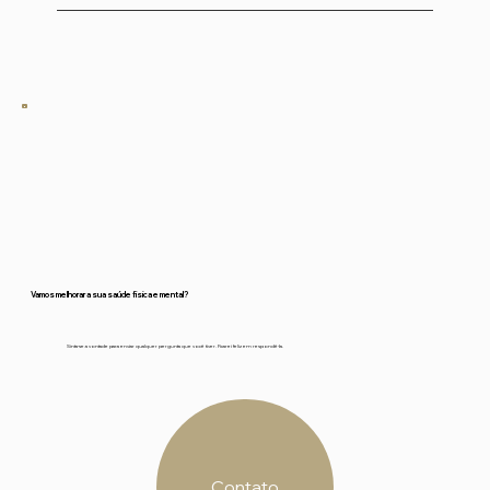
Em francês. Posso traduzir para o inglês ou
português enquanto fazemos as asanas, mas
o Yoga Nidra é totalmente em francês.
Vamos melhorar a sua saúde física e mental?
Sinta-se a vontade para enviar qualquer pergunta que você tiver. Ficarei feliz em respondê-la.
Contato