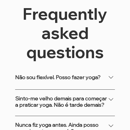
Frequently
asked
questions
Não sou flexível. Posso fazer yoga?
Sim, com certeza! Qualquer um pode fazer
yoga, independentemente da sua
Sinto-me velho demais para começar
a praticar yoga. Não é tarde demais?
flexibilidade. As aulas de yoga são projetadas
para acomodar as habilidades de todos, com
Nunca é tarde para começar a praticar yoga.
posturas e variações que se adaptam ao seu
Não importa sua idade, o mais importante é
Nunca fiz yoga antes. Ainda posso
nível. Você não precisa ser flexível para