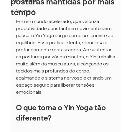
posturas mantidas por mais
Pranayama
tempo
Ayurveda
Em um mundo acelerado, que valoriza 
produtividade constante e movimento sem 
pausa, o Yin Yoga surge como um convite ao 
equilíbrio. Essa prática é lenta, silenciosa e 
profundamente restauradora. Ao sustentar 
as posturas por vários minutos, o Yin trabalha 
muito além da musculatura, alcançando os 
tecidos mais profundos do corpo, 
acalmando o sistema nervoso e criando um 
espaço seguro para liberar tensões 
emocionais.
O que torna o Yin Yoga tão 
diferente?