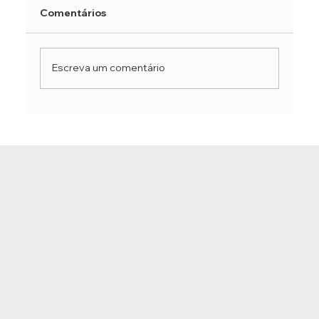
Comentários
Escreva um comentário
Como o Hatha Yoga pode melhorar
seu desempenho na corrida