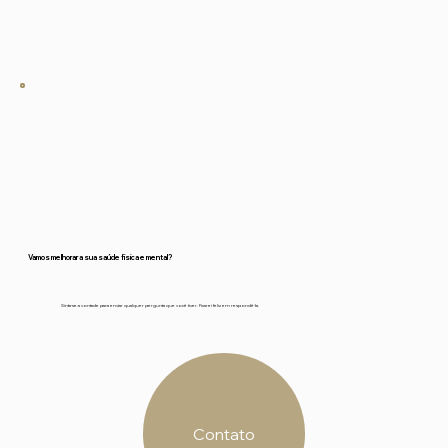
Em francês. Posso traduzir para o inglês ou
português enquanto fazemos as asanas, mas
o Yoga Nidra é totalmente em francês.
Vamos melhorar a sua saúde física e mental?
Sinta-se a vontade para enviar qualquer pergunta que você tiver. Ficarei feliz em respondê-la.
Contato