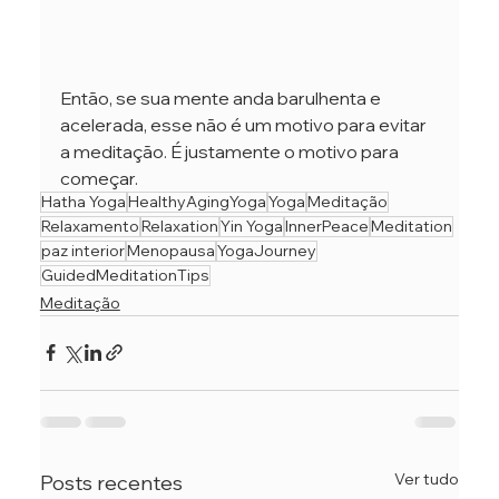
Então, se sua mente anda barulhenta e 
acelerada, esse não é um motivo para evitar 
a meditação. É justamente o motivo para 
começar.
Hatha Yoga
HealthyAgingYoga
Yoga
Meditação
Relaxamento
Relaxation
Yin Yoga
InnerPeace
Meditation
paz interior
Menopausa
YogaJourney
GuidedMeditationTips
Meditação
Ver tudo
Posts recentes