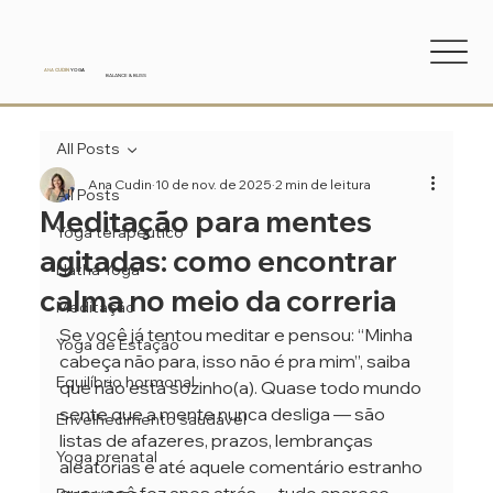
ANA
CUDIN
YOGA
BALANCE & BLISS
All Posts
Ana Cudin
10 de nov. de 2025
2 min de leitura
All Posts
Meditação para mentes
Yoga terapêutico
agitadas: como encontrar
Hatha Yoga
calma no meio da correria
Meditação
Se você já tentou meditar e pensou: “Minha 
Yoga de Estação
cabeça não para, isso não é pra mim”, saiba 
Equilíbrio hormonal
que não está sozinho(a). Quase todo mundo 
sente que a mente nunca desliga — são 
Envelhecimento saudável
listas de afazeres, prazos, lembranças 
Yoga prenatal
aleatórias e até aquele comentário estranho 