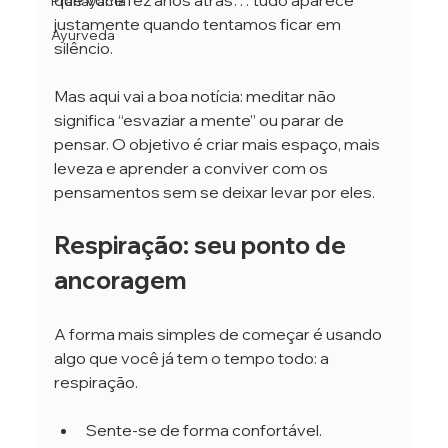
que você fez anos atrás… tudo aparece 
Pranayama
justamente quando tentamos ficar em 
Ayurveda
silêncio.
Mas aqui vai a boa notícia: meditar não 
significa “esvaziar a mente” ou parar de 
pensar. O objetivo é criar mais espaço, mais 
leveza e aprender a conviver com os 
pensamentos sem se deixar levar por eles.
Respiração: seu ponto de 
ancoragem
A forma mais simples de começar é usando 
algo que você já tem o tempo todo: a 
respiração.
Sente-se de forma confortável.