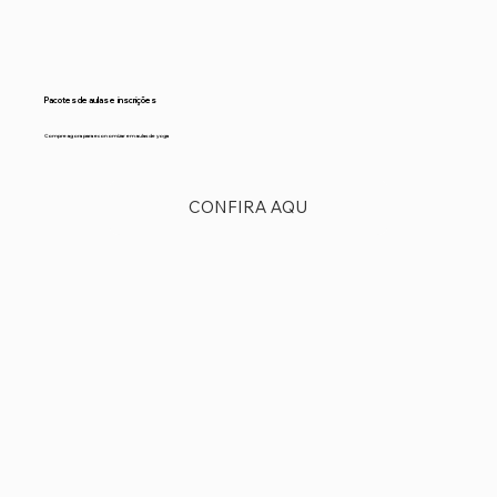
Pacotes de aulas e inscrições
Compre agora para economizar em aulas de yoga
CONFIRA AQU