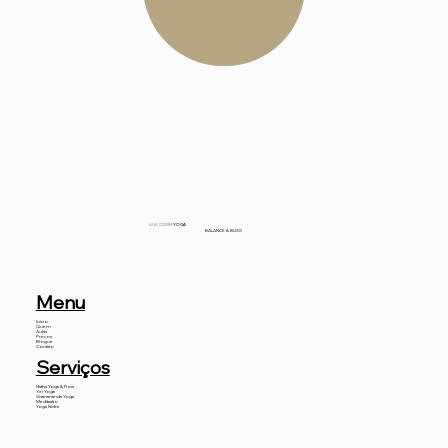
ANA
CUDIN
YOGA
BALANCE & BLISS
Menu
Início
Quem
Aulas
Preços
Blogue
Contato
Serviços
Hatha Yoga & Flow
Yin Yoga
Sivanananda Yoga
Meditação
Yoga Nidra