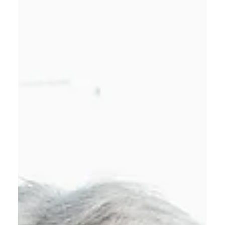
Ana Cudin
25 de ago. de 2025
4 min de leitura
Práticas suaves de yoga para a
saúde e flexibilidade das
articulações
Como cuidar das suas articulações com Yoga.