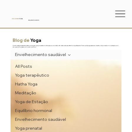
ANA
CUDIN
YOGA
BALANCE & BLISS
Blog de
Yoga
Você está preparado para começar sua jornada em direção a um estilo de vida mais saudável e equilibrado? Leia os blogs para se manter informado e motivado em
seu caminho para um você melhor!
Envelhecimento saudável
All Posts
Yoga terapêutico
Hatha Yoga
Meditação
Yoga de Estação
Equilíbrio hormonal
Envelhecimento saudável
Yoga prenatal