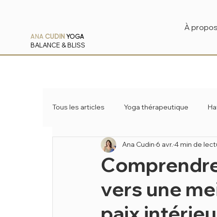
À propo
ANA
CUDIN
YOGA
BALANCE & BLISS
Tous les articles
Yoga thérapeutique
Ha
Ana Cudin
6 avr.
4 min de lect
Pranayama
Ayurveda
Comprendre 
vers une mei
paix intérie