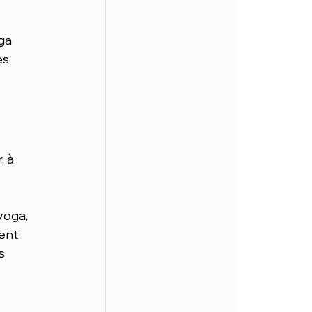
ga 
es 
 à 
yoga, 
ent 
s 