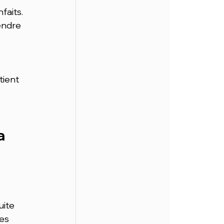
aits. 
endre 
tient 
a
uite 
es 