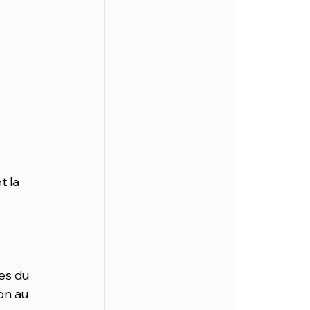
 la 
 
es du 
on au 