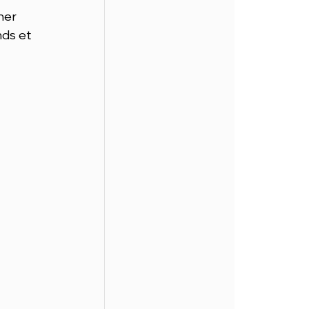
her 
ds et 