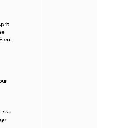
prit 
se 
ésent 
sur 
ponse 
rge.