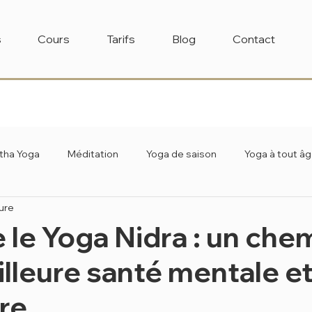
s
Cours
Tarifs
Blog
Contact
tha Yoga
Méditation
Yoga de saison
Yoga à tout â
ure
le Yoga Nidra : un che
lleure santé mentale et
ure