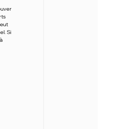
uver 
ts 
eut 
l. Si 
à 