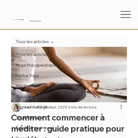
ANA
CUDIN
YOGA
BALANCE & BLISS
Tous les articles
Tous les articles
Yoga thérapeutique
Hatha Yoga
Méditation
Yoga de saison
Yoga à tout âge
Ana Cudin
15 sept. 2025
3 min de lecture
Comment commencer à
Yoga Prenatal
méditer : guide pratique pour
Équilibre hormonal