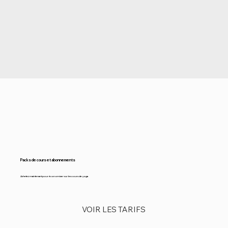
Packs de cours et abonnements
Achetez maintenant pour économiser sur les cours de yoga
VOIR LES TARIFS