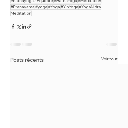
#hathayoga
#Equilibre
#HathaYoga
#Méditation
#Pranayama
#yoga
#Yoga
#YinYoga
#YogaNidra
Meditation
Voir tout
Posts récents