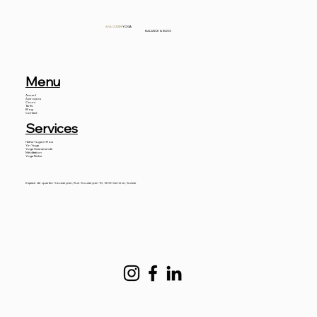
ANA
CUDIN
YOGA
BALANCE & BLISS
Menu
Accueil
À propos
Cours
Tarifs
Blog
Contact
Services
Hatha Yoga et Flow
Yin Yoga
Yoga Sivanananda
Méditation
Yoga Nidra
Espace de quartier Soubeyran, Rue Soubeyran 10, 1203 Genève, Suisse